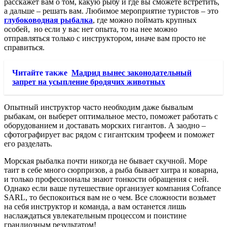
расскажет вам о том, какую рыбу и где вы сможете встретить,
а дальше – решать вам. Любимое мероприятие туристов – это
глубоководная рыбалка
, где можно поймать крупных
особей, но если у вас нет опыта, то на нее можно
отправляться только с инструктором, иначе вам просто не
справиться.
Читайте также
Мадрид вынес законодательный
запрет на усыпление бродячих животных
Опытный инструктор часто необходим даже бывалым
рыбакам, он выберет оптимальное место, поможет работать с
оборудованием и доставать морских гигантов. А заодно –
сфотографирует вас рядом с гигантским трофеем и поможет
его разделать.
Морская рыбалка почти никогда не бывает скучной. Море
таит в себе много сюрпризов, а рыба бывает хитра и коварна,
и только профессионалы знают тонкости обращения с ней.
Однако если ваше путешествие организует компания Cofrance
SARL, то беспокоиться вам не о чем. Все сложности возьмет
на себя инструктор и команда, а вам останется лишь
наслаждаться увлекательным процессом и поистине
грандиозным результатом!