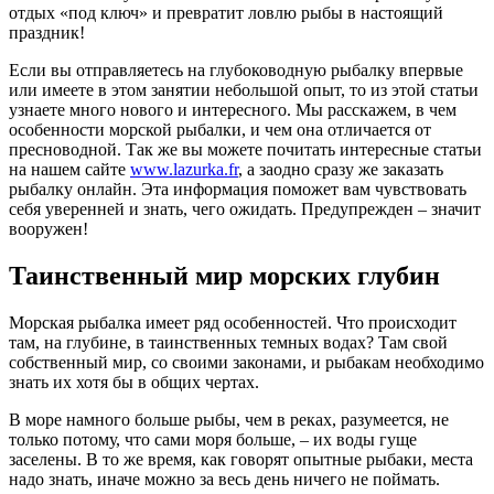
отдых «под ключ» и превратит ловлю рыбы в настоящий
праздник!
Если вы отправляетесь на глубоководную рыбалку впервые
или имеете в этом занятии небольшой опыт, то из этой статьи
узнаете много нового и интересного. Мы расскажем, в чем
особенности морской рыбалки, и чем она отличается от
пресноводной. Так же вы можете почитать интересные статьи
на нашем сайте
www.lazurka.fr
, а заодно сразу же заказать
рыбалку онлайн. Эта информация поможет вам чувствовать
себя уверенней и знать, чего ожидать. Предупрежден – значит
вооружен!
Таинственный мир морских глубин
Морская рыбалка имеет ряд особенностей. Что происходит
там, на глубине, в таинственных темных водах? Там свой
собственный мир, со своими законами, и рыбакам необходимо
знать их хотя бы в общих чертах.
В море намного больше рыбы, чем в реках, разумеется, не
только потому, что сами моря больше, – их воды гуще
заселены. В то же время, как говорят опытные рыбаки, места
надо знать, иначе можно за весь день ничего не поймать.