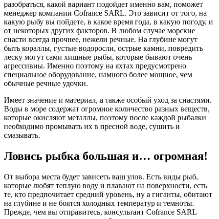
разобраться, какой вариант подойдет именно вам, поможет
менеджер компании Cofrance SARL. Это зависит от того, на
какую рыбу вы пойдете, в какое время года, в какую погоду, и
от некоторых других факторов. В любом случае морские
снасти всегда прочнее, нежели речные. На глубине могут
быть кораллы, густые водоросли, острые камни, повредить
леску могут сами хищные рыбы, которые бывают очень
агрессивны. Именно поэтому на яхтах предусмотрено
специальное оборудование, намного более мощное, чем
обычные речные удочки.
Имеет значение и материал, а также особый уход за снастями.
Воды в море содержат огромное количество разных веществ,
которые окисляют металлы, поэтому после каждой рыбалки
необходимо промывать их в пресной воде, сушить и
смазывать.
Ловись рыбка большая и… огромная!
От выбора места будет зависеть ваш улов. Есть виды рыб,
которые любят теплую воду и плавают на поверхности, есть
те, кто предпочитает средний уровень, ну а гиганты, обитают
на глубине и не боятся холодных температур и темноты.
Прежде, чем вы отправитесь, консультант Cofrance SARL