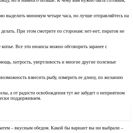
 овцу, но и намного больше. К чему вам нужно быть готовым,
имо выделить минимум четыре часа, но лучше отправляйтесь на
 делать. При этом смотрите по сторонам: нет-нет, пиратов не
е копье. Все эти нюансы можно обговорить заранее с
 мощь, хитрость, увертливость и многие другие полезные
т возможность взвесить рыбу, измерить ее длину, по желанию
илы, а от радости освобождения тут же забудет о неприятном
ячески поддерживаем.
а затем – вкусным обедом. Какой бы вариант вы ни выбрали –