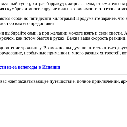
кусный тунец, хитрая барракуда, жирная акула, стремительная р
я скумбрия и многие другие виды в зависимости от сезона и мес
чаются особи до пятидесяти килограмм! Продумайте заранее, что 
достью вам его предоставит.
вид выбирайте сами, а при желании можете взять и свои снасти
а крючок, как потом бьется в руках. Важна ваша скорость реакции
очтение троллингу. Возможно, вы думали, что это что-то другое
орудование, необычные приманки и много разных хитростей, кот
сти из-за непогоды в Испании
: вас ждет захватывающее путешествие, полное приключений, яр