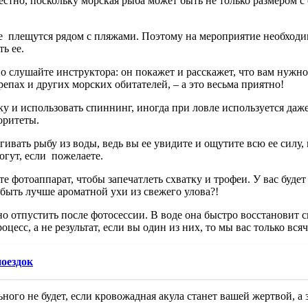
стно, поскольку морская рыба может быть не только размером с
ы не плещутся рядом с пляжами. Поэтому на мероприятие необход
ть ее.
но слушайте инструктора: он покажет и расскажет, что вам нужно
репах и других морских обитателей, – а это весьма приятно!
ку и использовать спиннинг, иногда при ловле используется даж
оритеты.
ивать рыбу из воды, ведь вы ее увидите и ощутите всю ее силу,
огут, если пожелаете.
те фотоаппарат, чтобы запечатлеть схватку и трофеи. У вас буде
т быть лучше ароматной ухи из свежего улова?!
о отпустить после фотосессии. В воде она быстро восстановит с
цесс, а не результат, если вы один из них, то мы вас только вс
поездок
ьного не будет, если кровожадная акула станет вашей жертвой, 