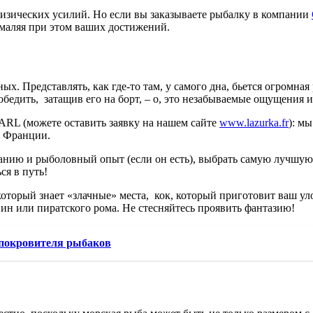
физических усилий. Но если вы заказываете рыбалку в компании
маляя при этом ваших достижений.
ых. Представлять, как где-то там, у самого дна, бьется огромна
победить, затащив его на борт, – о, это незабываемые ощущения
SARL (можете оставить заявку на нашем сайте
www.lazurka.fr
): м
о Франции.
анию и рыболовный опыт (если он есть), выбрать самую лучшую 
ся в путь!
который знает «злачные» места, кок, который приготовит ваш уло
ин или пиратского рома. Не стесняйтесь проявить фантазию!
 покровителя рыбаков