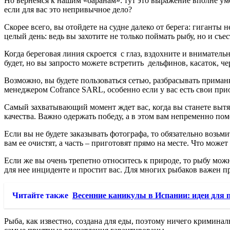
Но вернемся к нашим «баранам»: тут это выражение вполне уме
если для вас это непривычное дело?
Скорее всего, вы отойдете на судне далеко от берега: гигант
целый день: ведь вы захотите не только поймать рыбу, но и съес
Когда береговая линия скроется с глаз, вздохните и вниматель
будет, но вы запросто можете встретить дельфинов, касаток, че
Возможно, вы будете пользоваться сетью, разбрасывать приман
менеджером Cofrance SARL, особенно если у вас есть свои при
Самый захватывающий момент ждет вас, когда вы станете вытяг
качества. Важно одержать победу, а в этом вам непременно пом
Если вы не будете заказывать фотографа, то обязательно возьми
вам ее очистят, а часть – приготовят прямо на месте. Что може
Если же вы очень трепетно относитесь к природе, то рыбу можн
для нее инциденте и простит вас. Для многих рыбаков важен про
Читайте также
Весенние каникулы в Испании: идеи для 
Рыба, как известно, создана для еды, поэтому ничего криминал