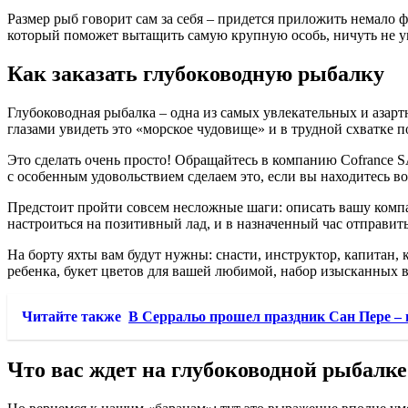
Размер рыб говорит сам за себя – придется приложить немало 
который поможет вытащить самую крупную особь, ничуть не у
Как заказать глубоководную рыбалку
Глубоководная рыбалка – одна из самых увлекательных и азартн
глазами увидеть это «морское чудовище» и в трудной схватке 
Это сделать очень просто! Обращайтесь в компанию Cofrance 
с особенным удовольствием сделаем это, если вы находитесь в
Предстоит пройти совсем несложные шаги: описать вашу комп
настроиться на позитивный лад, и в назначенный час отправить
На борту яхты вам будут нужны: снасти, инструктор, капитан, 
ребенка, букет цветов для вашей любимой, набор изысканных в
Читайте также
В Серральо прошел праздник Сан Пере –
Что вас ждет на глубоководной рыбалке