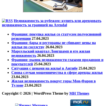
Недвижимость за рубежом: купить или арендовать
недвижимость за границей на Arendal
Франция: покупка жилья со статусом полуосновной
резиденции
27.04.2023
Франция: бары и рестораны не сбивают цены на
жилья по соседству
26.04.2023
Марсельский квартал Лонгшамп и его жилая
недвижимость
26.04.2023
Франция: рынок недвижимости глазами продавцов и
покупателей
25.04.2023
Ситуация с ценами на жильё в Антибе
25.04.2023
Снова случаи мошенничества в сфере аренды жилья
23.04.2023
Жилая недвижимость вокруг горы Мон-Фарон в
Тулоне
23.04.2023
Copyright © 2026 | WordPress Theme by
MH Themes